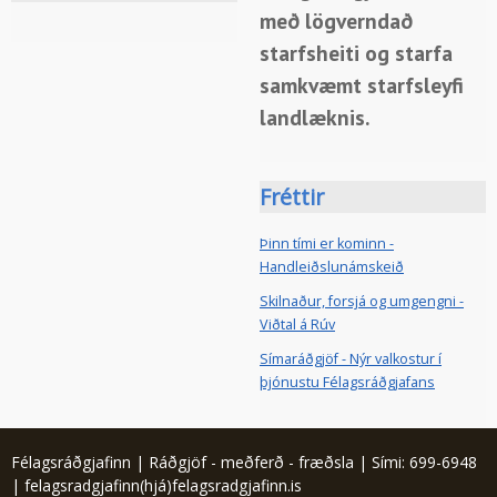
með lögverndað
starfsheiti og starfa
samkvæmt starfsleyfi
landlæknis.
Fréttir
Þinn tími er kominn -
Handleiðslunámskeið
Skilnaður, forsjá og umgengni -
Viðtal á Rúv
Símaráðgjöf - Nýr valkostur í
þjónustu Félagsráðgjafans
Félagsráðgjafinn | Ráðgjöf - meðferð - fræðsla | Sími: 699-6948
| felagsradgjafinn(hjá)felagsradgjafinn.is