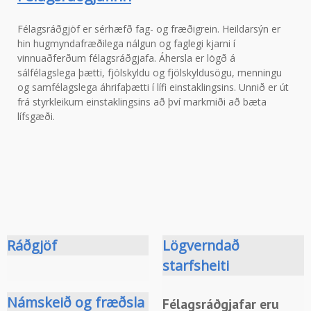
e
Félagsráðgjöf er sérhæfð fag- og fræðigrein. Heildarsýn er
hin hugmyndafræðilega nálgun og faglegi kjarni í
vinnuaðferðum félagsráðgjafa. Áhersla er lögð á
sálfélagslega þætti, fjölskyldu og fjölskyldusögu, menningu
n
og samfélagslega áhrifaþætti í lífi einstaklingsins. Unnið er út
frá styrkleikum einstaklingsins að því markmiði að bæta
lífsgæði.
u
Ráðgjöf
Lögverndað
starfsheiti
Námskeið og fræðsla
Félagsráðgjafar eru